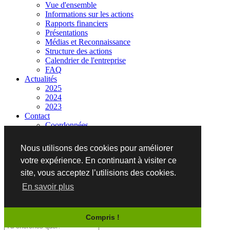
Vue d'ensemble
Informations sur les actions
Rapports financiers
Présentations
Médias et Reconnaissance
Structure des actions
Calendrier de l'entreprise
FAQ
Actualités
2025
2024
2023
Contact
Coordonnées
Informations requises
Nous utilisons des cookies pour améliorer
votre expérience. En continuant à visiter ce
+1 (855) 77-ALRPD
site, vous acceptez l’utilisions des cookies.
En savoir plus
Copyright 2021 Rapid Nutrition
Légal
Compris !