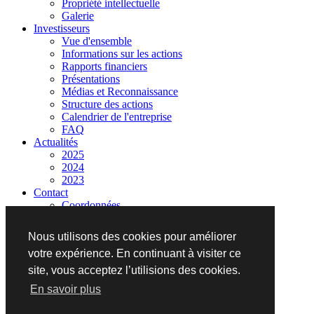
Propriété intellectuelle
Galerie
Investisseurs
Vue d'ensemble
Informations sur les actions
Rapports financiers
Présentations
Médias et Reconnaissance
Structure des actions
Calendrier de l'entreprise
FAQ
Actualités
2025
2024
2023
Contact
Coordonnées
Informations requises
Nous utilisons des cookies pour améliorer
votre expérience. En continuant à visiter ce
+1 (855) 77-ALRPD
site, vous acceptez l’utilisions des cookies.
En savoir plus
Copyright 2021 Rapid Nutrition