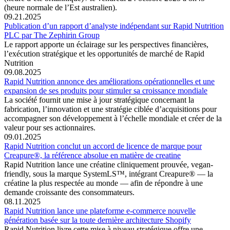
(heure normale de l’Est australien).
09.21.2025
Publication d’un rapport d’analyste indépendant sur Rapid Nutrition
PLC par The Zephirin Group
Le rapport apporte un éclairage sur les perspectives financières,
l’exécution stratégique et les opportunités de marché de Rapid
Nutrition
09.08.2025
Rapid Nutrition annonce des améliorations opérationnelles et une
expansion de ses produits pour stimuler sa croissance mondiale
La société fournit une mise à jour stratégique concernant la
fabrication, l’innovation et une stratégie ciblée d’acquisitions pour
accompagner son développement à l’échelle mondiale et créer de la
valeur pour ses actionnaires.
09.01.2025
Rapid Nutrition conclut un accord de licence de marque pour
Creapure®, la référence absolue en matière de creatine
Rapid Nutrition lance une créatine cliniquement prouvée, vegan-
friendly, sous la marque SystemLS™, intégrant Creapure® — la
créatine la plus respectée au monde — afin de répondre à une
demande croissante des consommateurs.
08.11.2025
Rapid Nutrition lance une plateforme e-commerce nouvelle
génération basée sur la toute dernière architecture Shopify
Rapid Nutrition livre cette mise à niveau stratégique offre une