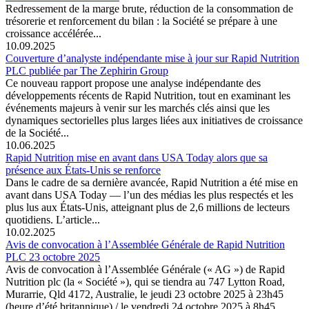
Redressement de la marge brute, réduction de la consommation de
trésorerie et renforcement du bilan : la Société se prépare à une
croissance accélérée...
10.09.2025
Couverture d’analyste indépendante mise à jour sur Rapid Nutrition
PLC publiée par The Zephirin Group
Ce nouveau rapport propose une analyse indépendante des
développements récents de Rapid Nutrition, tout en examinant les
événements majeurs à venir sur les marchés clés ainsi que les
dynamiques sectorielles plus larges liées aux initiatives de croissance
de la Société...
10.06.2025
Rapid Nutrition mise en avant dans USA Today alors que sa
présence aux États-Unis se renforce
Dans le cadre de sa dernière avancée, Rapid Nutrition a été mise en
avant dans USA Today — l’un des médias les plus respectés et les
plus lus aux États-Unis, atteignant plus de 2,6 millions de lecteurs
quotidiens. L’article...
10.02.2025
Avis de convocation à l’Assemblée Générale de Rapid Nutrition
PLC 23 octobre 2025
Avis de convocation à l’Assemblée Générale (« AG ») de Rapid
Nutrition plc (la « Société »), qui se tiendra au 747 Lytton Road,
Murarrie, Qld 4172, Australie, le jeudi 23 octobre 2025 à 23h45
(heure d’été britannique) / le vendredi 24 octobre 2025 à 8h45